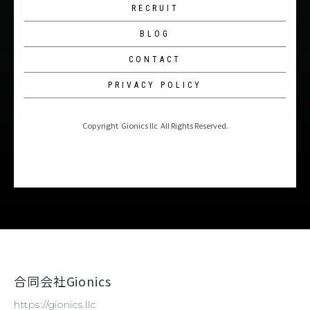
合同会社Gionics
https://gionics.llc