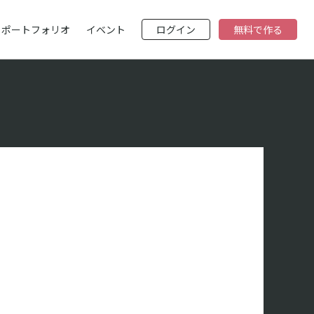
ポートフォリオ
イベント
ログイン
無料で作る