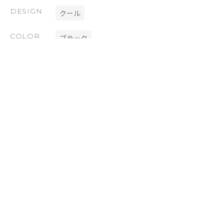
DESIGN
クール
COLOR
ブラック
FUNCTION
SHiFT [スライドショー]
SYNC [外部連携]
SmoothContact [フォーム]
RELATED SITE
あわせて見たいサイト