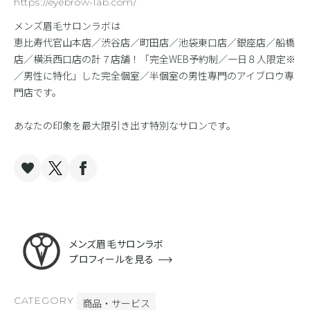
https://eyebrow-lab.com/
メンズ眉毛サロンラボは
恵比寿代官山本店／渋谷店／町田店／池袋東口店／銀座店／船橋
店／横浜西口店の計７店舗！「完全WEB予約制／一日８人限定※
／男性に特化」した完全個室／半個室の男性専門のアイブロウ専
門店です。
あなたの印象を最大限引き出す特別なサロンです。
メンズ眉毛サロンラボ
プロフィールを見る
CATEGORY
商品・サービス