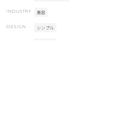
INDUSTRY
美容
DESIGN
シンプル
COLOR
ブラック
FUNCTION
SHiFT [スライドショー]
SiGN [画像編集]
SYNC [外部連携]
SmoothContact [フォーム]
ウィジェット
Webフォント
materials
RELATED SITE
あわせて見たいサイト