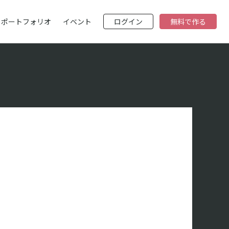
ポートフォリオ
イベント
ログイン
無料で作る