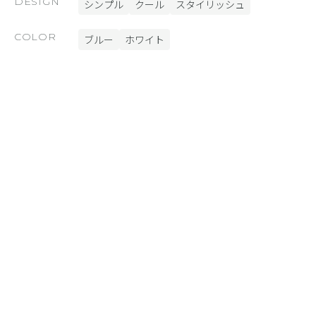
DESIGN
シンプル
クール
スタイリッシュ
COLOR
ブルー
ホワイト
FUNCTION
SHiFT [スライドショー]
SYNC [外部連携]
SmoothContact [フォーム]
BiNDカート
materials
RELATED SITE
あわせて見たいサイト