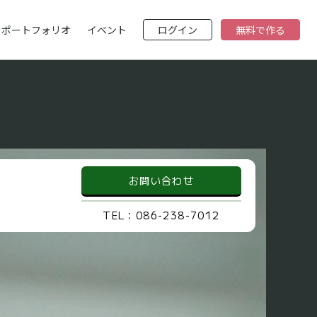
ポートフォリオ
イベント
ログイン
無料で作る